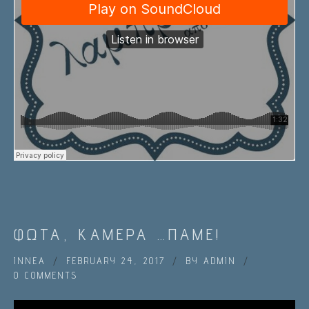
ΦΩΤΑ, ΚΑΜΕΡΑ …ΠΑΜΕ!
IN
ΝΕΑ
FEBRUARY 24, 2017
BY
ADMIN
0 COMMENTS