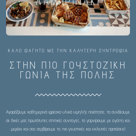
ΛΑΜΠΡΙΝΆΚΙ
consectetur adipiscing elit. Ut elit tellus, luctus nec ullamcorper
mattis, pulvinar dapibus leo.
ΚΑΛΟ ΦΑΓΗΤΟ ΜΕ ΤΗΝ ΚΑΛΥΤΕΡΗ ΣΥΝΤΡΟΦΙΑ
ΣΤΗΝ ΠΙΟ ΓΟΥΣΤΟΖΙΚΗ
ΓΩΝΙΑ ΤΗΣ ΠΟΛΗΣ
Αγοράζουμε καθημερινά φρέσκα υλικά υψηλής ποιότητας, τα συνδέουμε
σε δικές μας πρωτότυπες σπιτικές συνταγές, τα γαρνίρουμε με αγάπη και
μεράκι και σας σερβίρουμε τις πιο γευστικές και εκλεκτές προτάσεις!