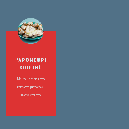
ΨΑΡΟΝΈΦΡΙ
ΧΟΙΡΙΝΌ
Με κρέμα τυριού απο
καπνιστό μετσοβόνε.
Συνοδεύεται απο…