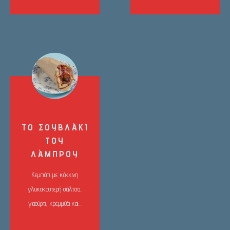
ΤΟ ΣΟΥΒΛΆΚΙ
ΤΟΥ
ΛΆΜΠΡΟΥ
Κεμπάπ με κόκκινη
γλυκοκαυτερή σάλτσα,
γιαούρτι, κρεμμύδι και…