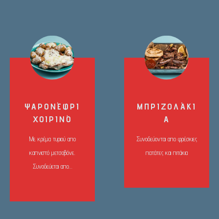
ΨΑΡΟΝΈΦΡΙ
ΜΠΡΙΖΟΛΆΚΙ
ΧΟΙΡΙΝΌ
Α
Με κρέμα τυριού απο
Συνοδεύονται απο φρέσκιες
καπνιστό μετσοβόνε.
πατάτες και πιτάκια
Συνοδεύεται απο…