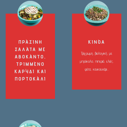
ΠΡΆΣΙΝΗ
ΚΙΝΌΑ
ΣΑΛΆΤΑ ΜΕ
Τρίχρωμη, βιολογική, με
ΑΒΟΚΆΝΤΟ,
μπρόκολο, πιπεριά, ελιές,
ΤΡΙΜΜΈΝΟ
φέτα, κουκουνάρι…
ΚΑΡΎΔΙ ΚΑΙ
ΠΟΡΤΟΚΆΛΙ