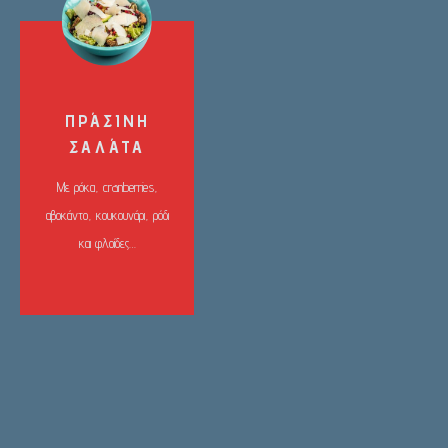
ΠΡΆΣΙΝΗ
ΣΑΛΆΤΑ
Με ρόκα, cranberries,
αβοκάντο, κουκουνάρι, ρόδι
και φλοίδες…