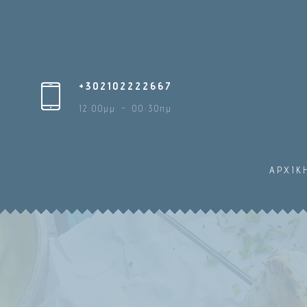
+302102222667
12:00μμ – 00:30πμ
ΑΡΧΙΚ