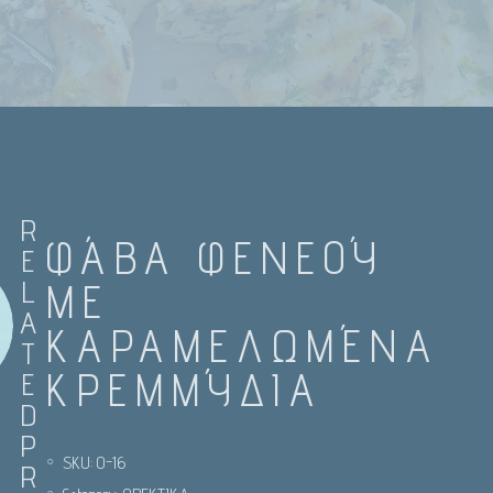
R
ΦΆΒΑ ΦΕΝΕΟΎ
E
L
ΜΕ
A
ΚΑΡΑΜΕΛΩΜΈΝΑ
T
ΚΡΕΜΜΎΔΙΑ
E
D
P
SKU:
O-16
R