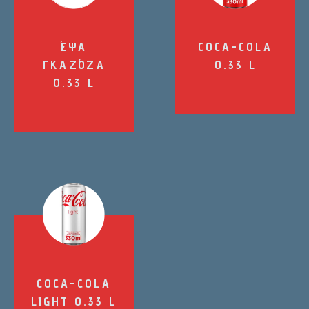
ΈΨΑ
COCA-COLA
ΓΚΑΖΌΖΑ
0.33 L
0.33 L
COCA-COLA
LIGHT 0.33 L