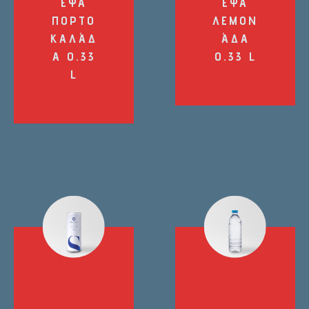
ΈΨΑ
ΈΨΑ
ΠΟΡΤΟ
ΛΕΜΟΝ
ΚΑΛΆΔ
ΆΔΑ
Α 0.33
0.33 L
L