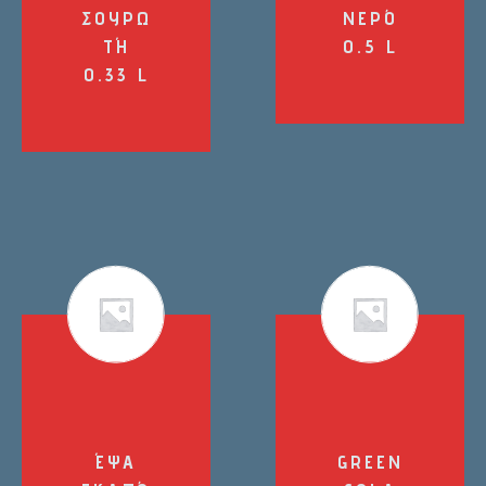
ΣΟΥΡΩ
ΝΕΡΌ
ΤΉ
0.5 L
0.33 L
ΈΨΑ
GREEN