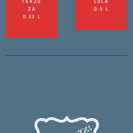
ΓΚΑΖΌ
COLA
ΖΑ
0.5 L
0.33 L